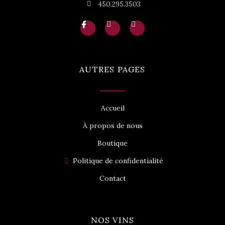
450.295.3503
I
T
I
c
w
n
o
i
s
n
t
t
-
t
a
f
e
g
AUTRES PAGES
a
r
r
c
a
e
m
b
o
o
Accueil
k
À propos de nous
Boutique
Politique de confidentialité
Contact
NOS VINS